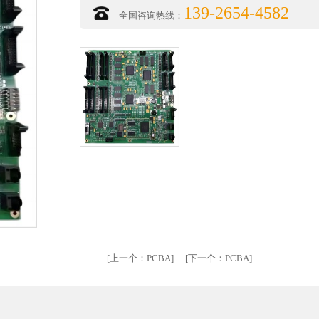
139-2654-4582
全国咨询热线：
[
上一个：
PCBA
] [
下一个：
PCBA
]