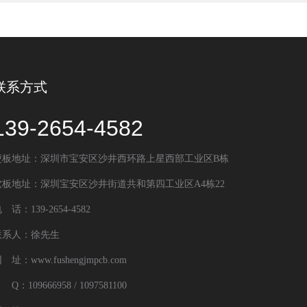
联系方式
139-2654-4582
硬板地址：深圳市宝安区沙井西环路上星西部工业区B栋
软板地址：深圳宝安区沙井街道共和第四工业区A4栋22
 话：139-2654-4582
联系人：徐先生
 址：www.fushengjmpcb.com
 Q：109666958 / 1097581100