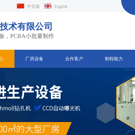
中文版
English
技术有限公司
板，PCBA小批量制作
心
厂房设备
合作客户
制程能力