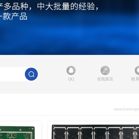
QQ
在线留言
联
www.fushengj