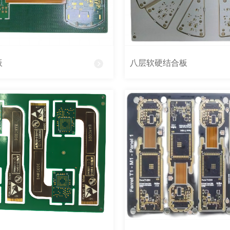
板
八层软硬结合板