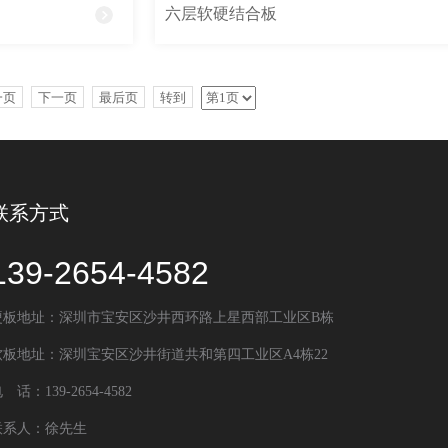
六层软硬结合板
一页
下一页
最后页
转到
联系方式
139-2654-4582
硬板地址：深圳市宝安区沙井西环路上星西部工业区B栋
软板地址：深圳宝安区沙井街道共和第四工业区A4栋22
 话：139-2654-4582
联系人：徐先生