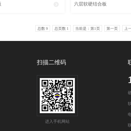
板
六层软硬结合板
总数 9
总页数 1
当前是：第1页
第一页
上
扫描二维码
电
进入手机网站