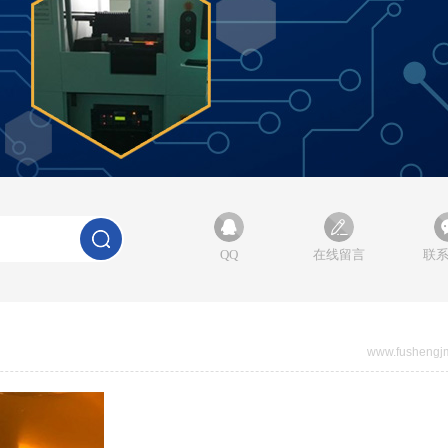
QQ
在线留言
联
www.fushengj