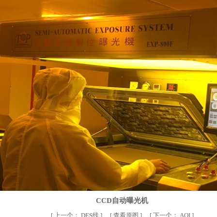
CCD自动曝光机
[
上一个：
DES线
] [
查看原图
] [
下一个：
AOI
]