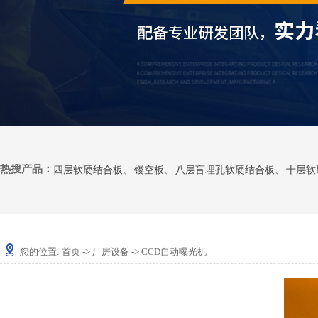
热搜产品：
四层软硬结合板
、
镂空板
、
八层盲埋孔软硬结合板
、
十层软
您的位置:
首页
->
厂房设备
-> CCD自动曝光机